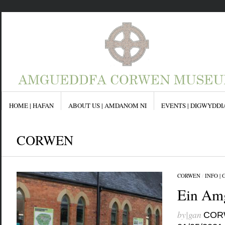
HOME | HAFAN
ABOUT US | AMDANOM NI
EVENTS | DIGWYDDI
CORWEN
CORWEN
/
INFO |
Categories
Corwen
Ein Amg
Events | Digwyddiadau
Info | Gwybodaeth
News | Newyddion
by|gan
COR
Uncategorized