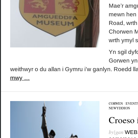
Mae’r amgue
mewn hen 
Road, wrth
Chorwen Ma
wrth ymyl s
Yn sgil dyfo
Gorwen yn 
weithwyr o du allan i Gymru i’w ganlyn. Roedd l
mwy …
CORWEN
/
EVENTS
NEWYDDION
Croeso 
by|gan
WEB