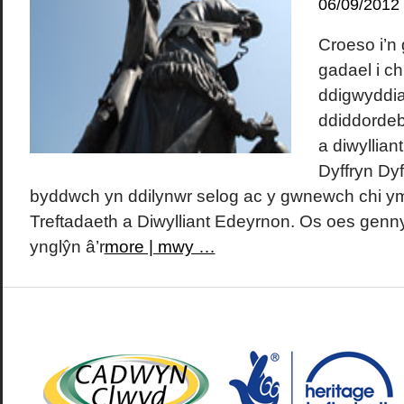
06/09/2012
Croeso i’n
gadael i c
ddigwyddi
ddiddordeb
a diwyllian
Dyffryn Dy
byddwch yn ddilynwr selog ac y gwnewch chi 
Treftadaeth a Diwylliant Edeyrnon. Os oes gen
ynglŷn â’r
more | mwy …