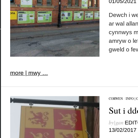
01/05/2021
Dewch i we
ar wal alla
cynnwys m
amryw o le
gweld o few
more | mwy …
CORWEN
/
INFO |
Sut i dd
by|gan
EDIT
13/02/2017